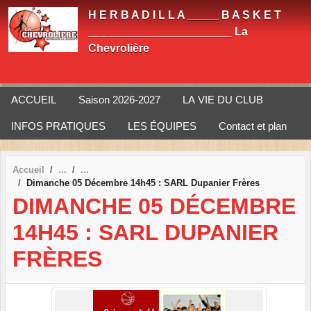
Panneau de gestion des cookies
H E R B A D I L L A _____ B A S K E T
_______________________ La
Chevrolière
ACCUEIL
Saison 2026-2027
LA VIE DU CLUB
INFOS PRATIQUES
LES ÉQUIPES
Contact et plan
Accueil
Dimanche 05 Décembre 14h45 : SARL Dupanier Frères
DIMANCHE 05 DÉCEMBRE
14H45 : SARL DUPANIER
FRÈRES