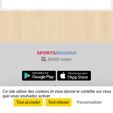
SPORTS
REGIONS
89165
visites
Charte cookies
Gestion des cookies
Ce site utilise des cookies et vous donne le contrôle sur ceux
Informations légales
Signaler un contenu inapproprié
que vous souhaitez activer
Tout accepter
Tout refuser
Personnaliser
Envie de participer ?
Connexion