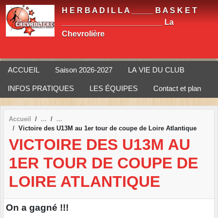
Panneau de gestion des cookies
H E R B A D I L L A _____ B A S K E T
_______________________ La
Chevrolière
ACCUEIL
Saison 2026-2027
LA VIE DU CLUB
INFOS PRATIQUES
LES ÉQUIPES
Contact et plan
Accueil
Victoire des U13M au 1er tour de coupe de Loire Atlantique
VICTOIRE DES U13M AU
1ER TOUR DE COUPE DE
LOIRE ATLANTIQUE
On a gagné !!!