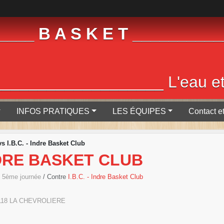
 _____ B A S K E T _________
________________ L'eau et la
INFOS PRATIQUES
LES ÉQUIPES
Contact e
s I.B.C. - Indre Basket Club
INDRE BASKET CLUB
, 5ème journée
/ Contre
I.B.C. - Indre Basket Club
118
LA CHEVROLIERE