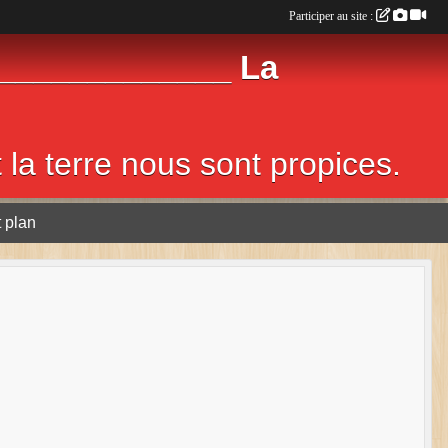
Participer au site :
______________ La
 terre nous sont propices.
t plan