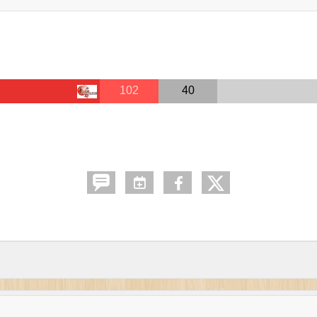
102
40