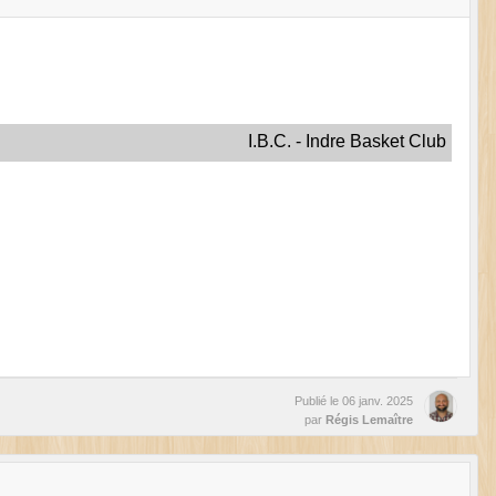
I.B.C. - Indre Basket Club
Publié le
06 janv. 2025
par
Régis Lemaître