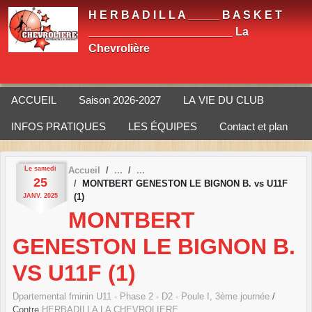
Panneau de gestion des cookies
H E R B A D I L L A _____ B A S K E T
_______________________ La
Chevrolière
ACCUEIL
Saison 2026-2027
LA VIE DU CLUB
INFOS PRATIQUES
LES ÉQUIPES
Contact et plan
Le
samedi
Accueil
25
MONTBERT GENESTON LE BIGNON B. vs U11F
(1)
JANV.
2025
MONTBERT
GENESTON LE BIGNON B.
VS U11F (1)
Dpartemental fminin U11 - Phase 2 - D2 - Poule I, 3ème journée
/
Contre
HERBADILLA LA CHEVROLIERE