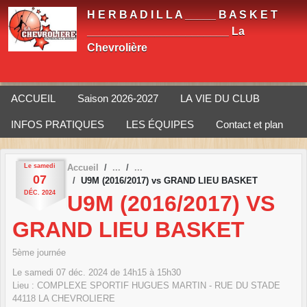
Panneau de gestion des cookies
H E R B A D I L L A _____ B A S K E T
_______________________ La
Chevrolière
ACCUEIL
Saison 2026-2027
LA VIE DU CLUB
INFOS PRATIQUES
LES ÉQUIPES
Contact et plan
Le
samedi
Accueil
07
U9M (2016/2017) vs GRAND LIEU BASKET
DÉC.
2024
U9M (2016/2017) VS
GRAND LIEU BASKET
5ème journée
Le
samedi
07
déc.
2024
de 14h15 à 15h30
Lieu :
COMPLEXE SPORTIF HUGUES MARTIN - RUE DU STADE
44118
LA CHEVROLIERE