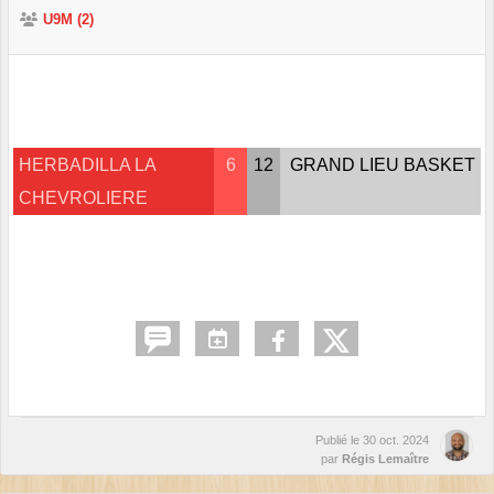
U9M (2)
HERBADILLA LA
6
12
GRAND LIEU BASKET
CHEVROLIERE
Publié le
30 oct. 2024
par
Régis Lemaître