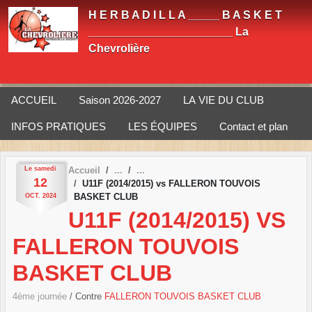
Panneau de gestion des cookies
H E R B A D I L L A _____ B A S K E T
_______________________ La
Chevrolière
ACCUEIL
Saison 2026-2027
LA VIE DU CLUB
INFOS PRATIQUES
LES ÉQUIPES
Contact et plan
Le
samedi
Accueil
12
U11F (2014/2015) vs FALLERON TOUVOIS
BASKET CLUB
OCT.
2024
U11F (2014/2015) VS
FALLERON TOUVOIS
BASKET CLUB
4ème journée
/ Contre
FALLERON TOUVOIS BASKET CLUB